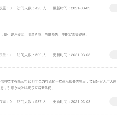
权重：0
访问人数：
423
人 更新时间：
2021-03-09
户，提供娱乐新闻、明星八卦、电影预告、美图写真等资讯。
权重：1
访问人数：
509
人 更新时间：
2021-03-08
信息技术有限公司2011年全力打造的一档生活服务类栏目，节目宗旨为广大
信息，引领京城吃喝玩乐家居新风尚。
权重：0
访问人数：
537
人 更新时间：
2021-03-08