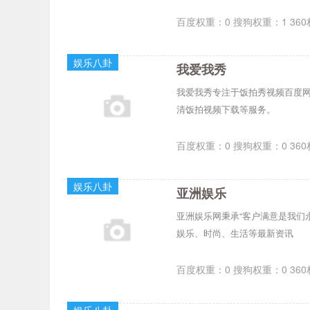
百度权重：0 搜狗权重：1 360
娱乐八卦
我爱我秀
我爱我秀专注于饭拍秀视频百度
清饭拍视频下载等服务。
百度权重：0 搜狗权重：0 360
娱乐八卦
亚洲娱乐
亚洲娱乐网秉承“客户满意是我们
娱乐、时尚、生活等最新资讯
百度权重：0 搜狗权重：0 360