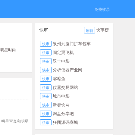
免费收录
快审
快审榜
刷新
泉州到厦门拼车包车
快审
明星时尚
固定翼飞机
快审
双十电影
快审
分析仪器产业网
快审
喀嚓鱼
快审
仪器交易网站
快审
城市电影
快审
新餐饮网
快审
网盘分享吧
快审
、明星写真和明星
狂团源码商城
快审