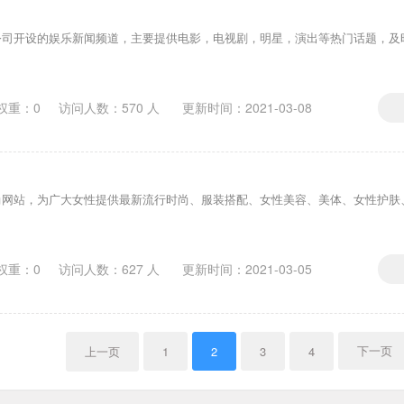
公司开设的娱乐新闻频道，主要提供电影，电视剧，明星，演出等热门话题，及
权重：0
访问人数：
570
人 更新时间：
2021-03-08
尚网站，为广大女性提供最新流行时尚、服装搭配、女性美容、美体、女性护肤
权重：0
访问人数：
627
人 更新时间：
2021-03-05
下一页
上一页
1
2
3
4