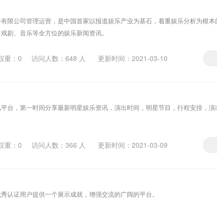
播有限公司管理运营，是中国首家以报道娱乐产业为基石，着重娱乐分析为根本
、戏剧、音乐等全方位的娱乐新闻资讯。
权重：0
访问人数：
648
人 更新时间：
2021-03-10
讯平台，第一时间分享最新明星娱乐资讯，演出时间，明星节目，行程安排，演
权重：0
访问人数：
366
人 更新时间：
2021-03-09
优秀认证用户提供一个展示成就，增强交流的广阔的平台。