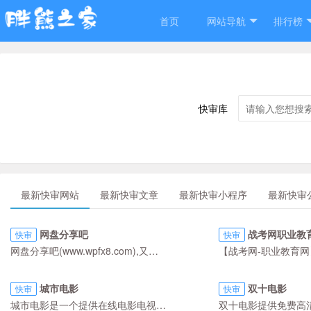
首页
网站导航
排行榜
快审库
最新快审网站
最新快审文章
最新快审小程序
最新快审
网盘分享吧
战考网职业教
快审
快审
网盘分享吧(www.wpfx8.com),又名百度云网盘资源分享吧、百度云网盘资源分享论坛、百度云资源论坛是国内最大的百度云网盘资源分享爱好者的集中地！专注为百度云网盘资源分享爱好者提供资源分享交流的平台！本论坛长期进行资源免费分享。如果你有VR电影资源,美剧资源,电视剧资源,美女图片,热门电影,蓝光电影,3D电影,高清电影,音乐,电子书等各类百度云资源，我们都强烈欢迎你入驻本平台分享和交流！
城市电影
双十电影
快审
快审
城市电影是一个提供在线电影电视剧观看的平台，给广大看剧爱好者整合影视资源的平台。