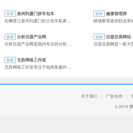
泉州到厦门拼车包车
健康管理师
快审
快审
石狮晋江泉州到厦门的士包车私家车专线电话0595-88805508，拼车/专车，每天往返（途径晋江）豪华轿车，上门接客，送客到位，全程高速，闽南车队，本地司机，安全快捷，小件寄货。
分析仪器产业网
仪器交易网站
快审
快审
分析仪器产业网是国内专业的分析仪器行业门户网站，主要经营覆盖色谱仪、色谱配件、光谱仪、电化学仪器、生化仪器、环保仪器等产品领域。
兄胜网络工作室
快审
兄胜网络工作室专注于电商客服外包的公司，采用最新独家三道提升方法，根据店铺类型、商品类目、客户群体的不同，为卖家店铺量身定制最佳的提升方案。
关于我们
|
广告合作
|
© 2019