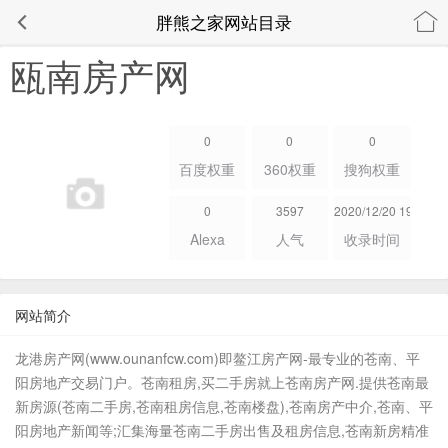
胖熊之家网站目录
瓯南房产网
0
0
0
百度权重
360权重
搜狗权重
0
3597
2020/12/20 19:13:20
Alexa
人气
收录时间
网站简介
龙港房产网(www.ounanfcw.com)即鳌江房产网-最专业的苍南、平
阳房地产交易门户。苍南租房,买二手房就上苍南房产网.提供苍南最
新房源(苍南二手房,苍南租房信息,苍南楼盘),苍南房产中介,苍南、平
阳房地产新闻等;汇集海量苍南二手房出售及租房信息,苍南新房精准