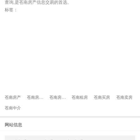
查询,是苍南房产信息交易的首选。
标签：
苍南房地产
苍南房产网
苍南房产
苍南租房
苍南买房
苍南卖房
苍南中介
网站信息