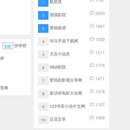
1787
酷星星
1
2950
溜溜影院
2
1887
爱丽曲谱
3
1039
河马手游下载网
4
快审榜
刷新
1211
天宫小说库
5
师
1778
08qt影院
6
1471
爱韩剧影视分享网
7
育网
1378
童话村电影大全网
8
1107
123书库小说中文网
9
1439
豆花文学
10