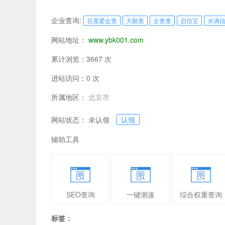
企业查询:
百度爱企查
天眼查
企查查
启信宝
水滴
网站地址：
www.ybk001.com
累计浏览：3667 次
进站访问：0 次
所属地区：
北京市
网站状态： 未认领
认领
辅助工具
SEO查询
一键测速
综合权重查询
标签：