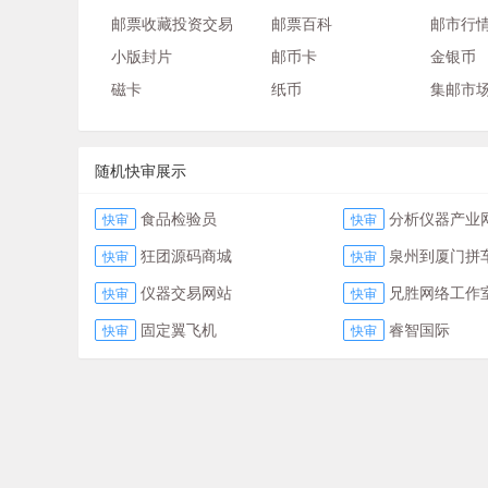
邮票收藏投资交易
邮票百科
邮市行
小版封片
邮币卡
金银币
磁卡
纸币
集邮市
随机快审展示
食品检验员
分析仪器产业
快审
快审
狂团源码商城
泉州到厦门拼
快审
快审
仪器交易网站
兄胜网络工作
快审
快审
固定翼飞机
睿智国际
快审
快审