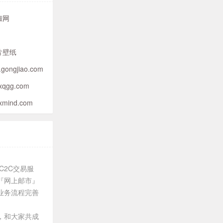
椒网
片壁纸
.gongjiao.com
xqgg.com
xmind.com
C2C交易服
『网上邮市』
业务流程完善
，和大家共成