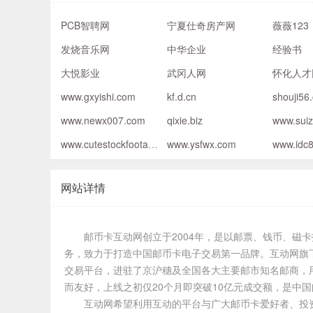
PCB智聘网
宁夏仕奇房产网
薇薇123
发烧音乐网
中华企业
经验书
大悦影业
武冈人网
怀化人才
www.gxyishi.com
kf.d.cn
shouji56
www.newx007.com
qixie.biz
www.sui
www.cutestockfootage.com
www.ysfwx.com
www.idc
网站详情
邮币卡互动网创立于2004年，是以邮票、钱币、磁
务，致力于打造中国邮币卡电子交易第一品牌。互动网旗
交易平台，进驻了京沪穗及全国各大主要邮市知名邮商，
而友好，上线之初仅20个月即突破10亿元成交额，是中
互动网希望利用互动的平台与广大邮币卡爱好者、投