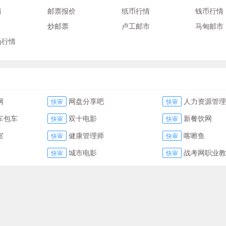
情
邮票报价
纸币行情
钱币行情
炒邮票
卢工邮市
马甸邮市
场行情
网
网盘分享吧
人力资源管理
快审
快审
车包车
双十电影
新餐饮网
快审
快审
室
健康管理师
喀嚓鱼
快审
快审
城市电影
战考网职业教
快审
快审