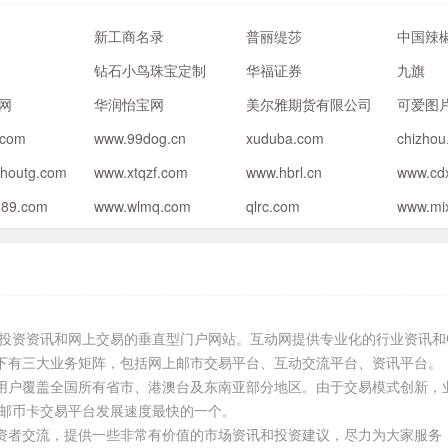
新工商名录
普丽缇莎
中国辣
钻石小鸟珠宝定制
华福证券
九旗
网
华润怡宝网
美尔雅期货有限公司
可爱图
.com
www.99dog.cn
xuduba.com
chizhou
zhoutg.com
www.xtqzf.com
www.hbrl.cn
www.cd
889.com
www.wlmq.com
qlrc.com
www.mi
卡投资资讯和网上交易的垂直型门户网站。互动网提供专业化的行业资讯和
下有三大业务矩阵，包括网上邮市交易平台、互动交流平台、资讯平台。
用户覆盖全国所有省市、港澳台及东南亚部分地区。由于交易模式创新，
国邮币卡交易平台发展速度最快的一个。
资者交流，提供一些非常有价值的市场资讯和投资建议，尽力为大家服务