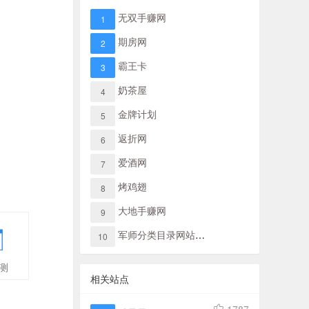
无双手赚网
1
期房网
2
霸王卡
3
奶茶屋
4
金牌计划
5
返折网
6
爱酒网
7
烤鸡翅
8
大地手赚网
9
军师分类目录网站导航
10
测
相关站点