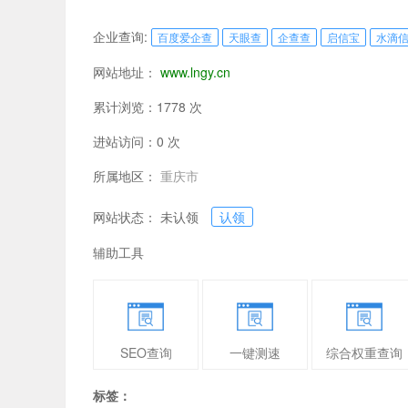
企业查询:
百度爱企查
天眼查
企查查
启信宝
水滴
网站地址：
www.lngy.cn
累计浏览：1778 次
进站访问：0 次
所属地区：
重庆市
网站状态： 未认领
认领
辅助工具
SEO查询
一键测速
综合权重查询
标签：