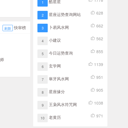
1778
酷星星
1
628
星座运势查询网站
2
662
卜易风水网
快审榜
3
刷新
562
小建议
4
855
今日运势查询
5
师
1139
玄学网
6
951
崋牙风水网
7
905
星座缘分
8
1038
王枭风水符咒网
9
971
老黄历
10