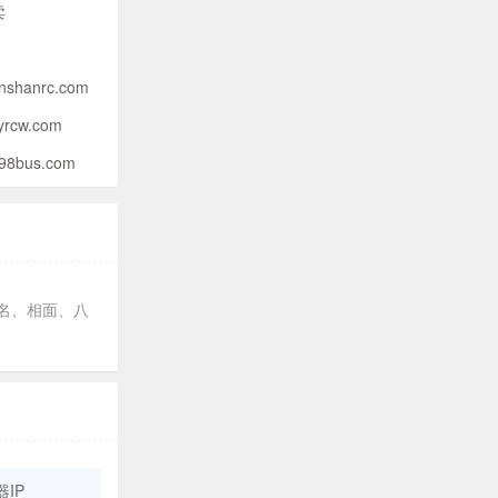
卖
nshanrc.com
yrcw.com
98bus.com
名、相面、八
IP