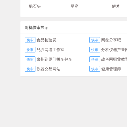
酷石头
星座
解梦
随机快审展示
食品检验员
网盘分享吧
快审
快审
兄胜网络工作室
分析仪器产业
快审
快审
泉州到厦门拼车包车
战考网职业教
快审
快审
仪器交易网站
健康管理师
快审
快审