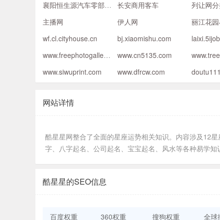
襄阳恒生源汽车零部件有限公司
长安商用客车
列让网分
主播网
伊人网
丽江花园
wf.cl.cityhouse.cn
bj.xiaomishu.com
laixi.5ijo
www.freephotogallery.info
www.cn5135.com
www.tree
www.siwuprint.com
www.dfrcw.com
doutu11
网站详情
酷星星网整合了全面的星座运势相关知识。内容涉及12
字、八字起名、公司起名、宝宝起名、风水等各种易学知
酷星星的SEO信息
百度权重
360权重
搜狗权重
全球