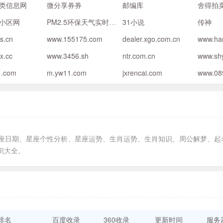
类信息网
微分享券券
邮编库
舍得拍
小区网
PM2.5环保天气实时查询网
31小说
传神
bs.cn
www.155175.com
dealer.xgo.com.cn
www.ha
x.cc
www.3456.sh
ntr.com.cn
www.sh
1.com
m.yw11.com
jxrencai.com
www.08
星座日期、星座个性分析、星座运势、生肖运势、生肖知识、周公解梦、起
识大全。
排名
百度收录
360收录
更新时间
服务器