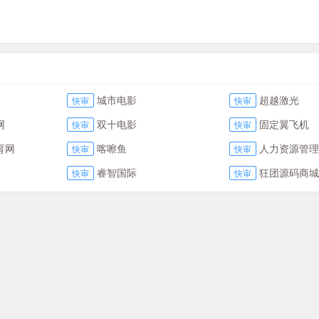
城市电影
超越激光
快审
快审
网
双十电影
固定翼飞机
快审
快审
育网
喀嚓鱼
人力资源管理
快审
快审
睿智国际
狂团源码商城
快审
快审