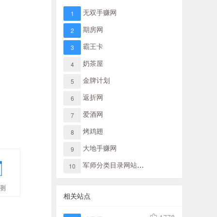
无双手赚网
1
期房网
2
霸王卡
3
奶茶屋
4
金牌计划
5
返折网
6
爱酒网
7
烤鸡翅
8
大地手赚网
9
军师分类目录网站导航
10
测
相关站点