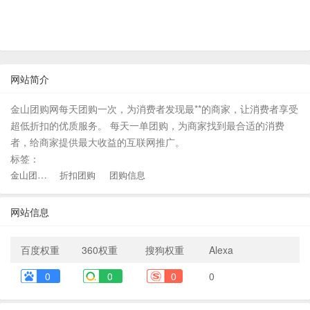
网站简介
金山团购网每天团购一次，为消费者发现最**的商家，让消费者享受
超低折扣的优质服务。 每天一单团购，为商家找到最合适的消费
者，给商家提供最大收益的互联网推广。
标签：
金山团购网
折扣团购
团购信息
网站信息
百度权重
360权重
搜狗权重
Alexa
0
0
0
0