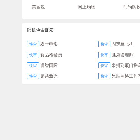
美丽说
网上购物
时尚购
随机快审展示
双十电影
固定翼飞机
快审
快审
食品检验员
健康管理师
快审
快审
睿智国际
泉州到厦门拼
快审
快审
超越激光
兄胜网络工作
快审
快审