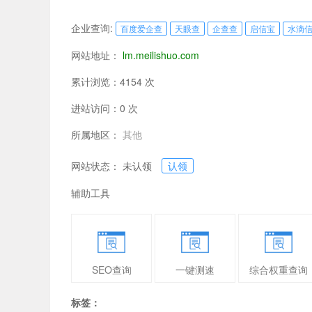
企业查询:
百度爱企查
天眼查
企查查
启信宝
水滴
网站地址：
lm.meilishuo.com
累计浏览：4154 次
进站访问：0 次
所属地区：
其他
网站状态： 未认领
认领
辅助工具
SEO查询
一键测速
综合权重查询
标签：