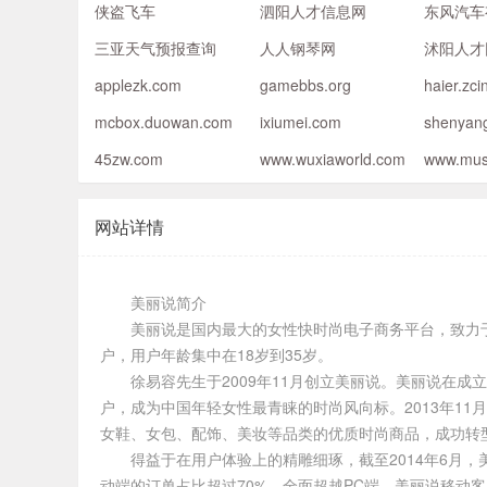
侠盗飞车
泗阳人才信息网
东风汽车
三亚天气预报查询
人人钢琴网
沭阳人才
applezk.com
gamebbs.org
haier.zci
mcbox.duowan.com
ixiumei.com
shenyang
45zw.com
www.wuxiaworld.com
www.mus
网站详情
美丽说简介
美丽说是国内最大的女性快时尚电子商务平台，致力
户，用户年龄集中在18岁到35岁。
徐易容先生于2009年11月创立美丽说。美丽说在
户，成为中国年轻女性最青睐的时尚风向标。2013年1
女鞋、女包、配饰、美妆等品类的优质时尚商品，成功转
得益于在用户体验上的精雕细琢，截至2014年6月
动端的订单占比超过70%，全面超越PC端。美丽说移动