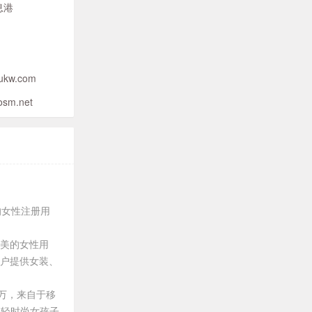
息港
ukw.com
osm.net
的女性注册用
爱美的女性用
用户提供女装、
0万，来自于移
年轻时尚女孩子