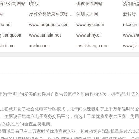
有限公司网站
i美股
佛教在线网站
济阳信
网
易登分类信息网宠物频道
深圳人才网
新片场
nfo.net
www.taoguache.com
www.gytc.com
nfxx.cn
.tianqi.com
www.tianlala.net
www.ahhy.cn
www.sh
icdo.cn
xsxfc.com
mshishang.com
www.jia
于为年轻时尚爱美的女性用户提供最流行的时尚购物体验，拥有超过1亿
成立之初就开创了社会化电商导购模式，几年间快速吸引了上千万年轻时尚
1月，美丽说开始建立电子商务交易平台，精选上千家优质卖家供应商，为
型为女性时尚垂直品类电商。
，美丽说目前已有上万家时尚优质商家入驻，其移动客户端装机量超过750
客户端的用户粘性也很高，移动客户端人均单日使用时间超过30分钟，是