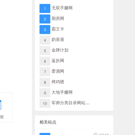
无双手赚网
1
期房网
2
霸王卡
3
奶茶屋
4
金牌计划
5
返折网
6
爱酒网
7
烤鸡翅
8
大地手赚网
9
军师分类目录网站导航
10
测
相关站点