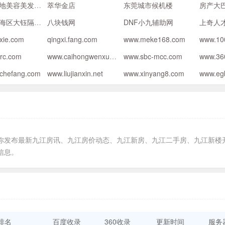
湖北发源地美容美发培训学校
萃华金店
东莞城市候机楼
房产大
佛山市南海区大钰隔断厂
八块钱网
DNF小九辅助网
上奇人
xie.com
qingxi.fang.com
www.meke168.com
www.10
orc.com
www.caihongwenxue.com
www.sbc-mcc.com
www.36
chefang.com
www.liujianxin.net
www.xinyang8.com
www.eg
你发布最新九江房讯、九江房价动态、九江新房、九江二手房、九江新楼
信息。
排名
百度收录
360收录
更新时间
服务器