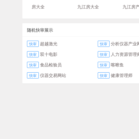
房大全
九江房大全
九江房
随机快审展示
超越激光
分析仪器产业
快审
快审
双十电影
人力资源管理
快审
快审
食品检验员
喀嚓鱼
快审
快审
仪器交易网站
健康管理师
快审
快审