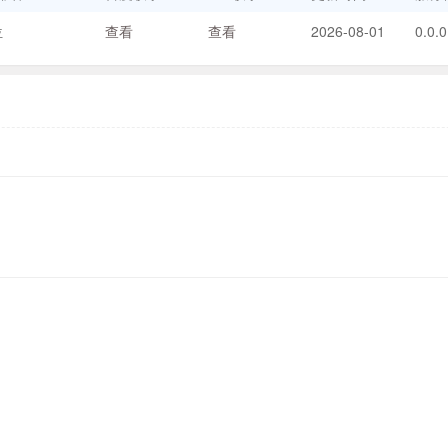
位
查看
查看
2026-08-01
0.0.0