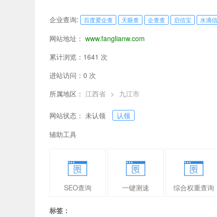
企业查询:
百度爱企查
天眼查
企查查
启信宝
水滴
网站地址：
www.fanglianw.com
累计浏览：1641 次
进站访问：0 次
所属地区：
江西省
>
九江市
网站状态： 未认领
认领
辅助工具
SEO查询
一键测速
综合权重查询
标签：