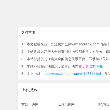
版权声明
1、本文数据来源于九江房大全(www.fanglianw.com)
2、本站收录九江房大全时该网站内容都正常，如失效，请
3、本站仅提供九江房大全的信息展示平台，不承担相关法
4、本站不接受违法信息，如有违法内容，请
立即举报
6、本文地址
https://www.xinbear.com/w/14734.html
，复
正在搜索
玄幻小说网
E路风机网
问吧向日