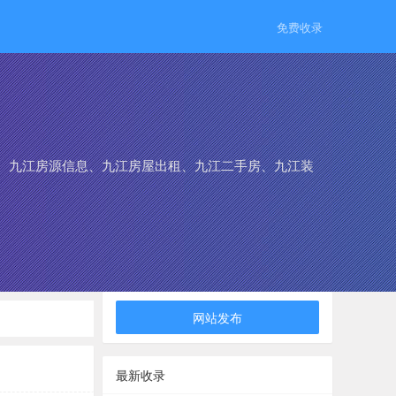
免费收录
、九江房源信息、九江房屋出租、九江二手房、九江装
网站发布
最新收录