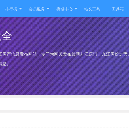
排行榜
会员服务
换链中心
站长工具
工具箱
大全
江房产信息发布网站，专门为网民发布最新九江房讯、九江房价走势
信息。