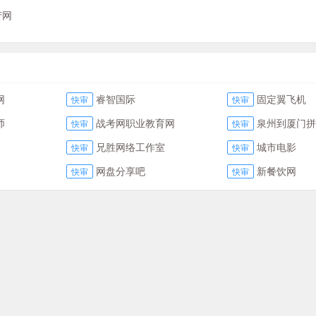
产网
网
睿智国际
固定翼飞机
快审
快审
师
战考网职业教育网
泉州到厦门拼
快审
快审
兄胜网络工作室
城市电影
快审
快审
网盘分享吧
新餐饮网
快审
快审