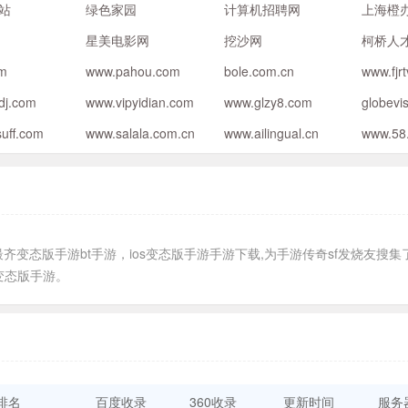
站
绿色家园
计算机招聘网
上海橙
星美电影网
挖沙网
柯桥人
om
www.pahou.com
bole.com.cn
www.fjr
dj.com
www.vipyidian.com
www.glzy8.com
globevi
suff.com
www.salala.com.cn
www.ailingual.cn
www.58
态版手游bt手游，ios变态版手游手游下载,为手游传奇sf发烧友搜集
服变态版手游。
排名
百度收录
360收录
更新时间
服务器