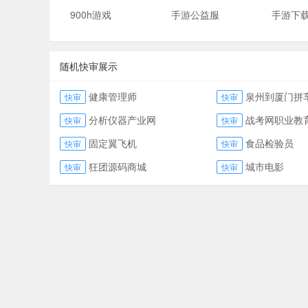
900h游戏
手游公益服
手游下
随机快审展示
健康管理师
泉州到厦门拼
快审
快审
分析仪器产业网
战考网职业教
快审
快审
固定翼飞机
食品检验员
快审
快审
狂团源码商城
城市电影
快审
快审