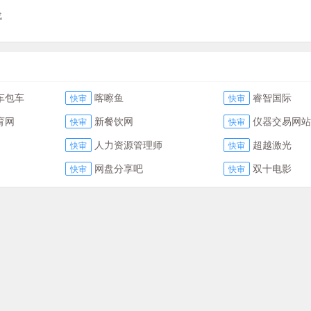
载
车包车
喀嚓鱼
睿智国际
快审
快审
育网
新餐饮网
仪器交易网站
快审
快审
人力资源管理师
超越激光
快审
快审
网盘分享吧
双十电影
快审
快审