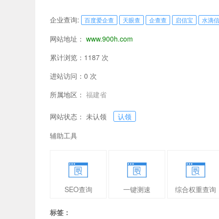
企业查询:
百度爱企查
天眼查
企查查
启信宝
水滴
网站地址：
www.900h.com
累计浏览：1187 次
进站访问：0 次
所属地区：
福建省
网站状态： 未认领
认领
辅助工具
SEO查询
一键测速
综合权重查询
标签：