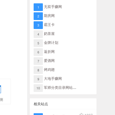
无双手赚网
1
期房网
2
霸王卡
3
奶茶屋
4
金牌计划
5
返折网
6
爱酒网
7
烤鸡翅
8
大地手赚网
9
军师分类目录网站导航
10
测
相关站点