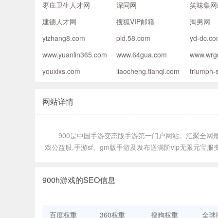
枣庄卫生人才网
深同网
笑味集网
建德人才网
搜狐VIP邮箱
淘男网
yizhang8.com
pld.58.com
yd-dc.c
www.yuanlin365.com
www.64gua.com
www.wrg
youxixs.com
liaocheng.tianqi.com
triumph-
网站详情
900是中国手游变态版手游第一门户网站。汇聚全网最齐变
戏公益服,手游sf、gm版手游及发布送满阶vip无限元宝
900h游戏的SEO信息
百度权重
360权重
搜狗权重
全球