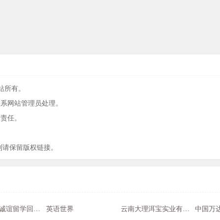
网站所有。
联系网站管理员处理。
律责任。
制请保留版权链接。
北京中企诚谊留学回国人员购车服务
英语世界
云南大理洱宝实业有限公司
中国万