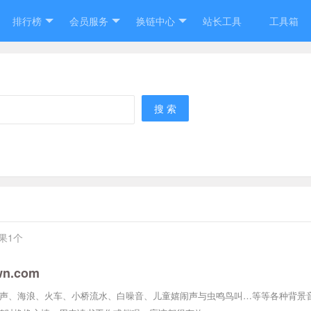
排行榜
会员服务
换链中心
站长工具
工具箱
搜 索
果1个
wn.com
啡店、雨声、海浪、火车、小桥流水、白噪音、儿童嬉闹声与虫鸣鸟叫…等等各种背