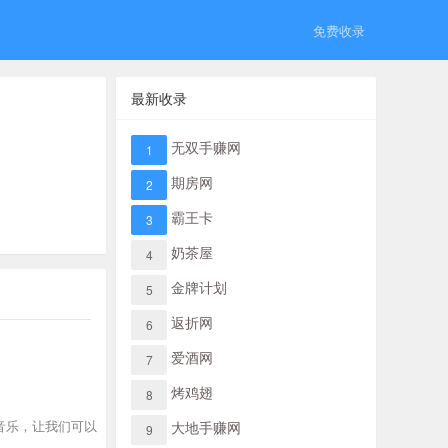
免费收录
最新收录
无双手赚网
1
期房网
2
霸王卡
3
奶茶屋
4
金牌计划
5
返折网
6
爱酒网
7
烤鸡翅
8
景音乐，让我们可以
大地手赚网
9