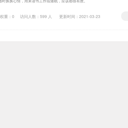
随时换换心情，用来读书工作或催眠，应该都很有效。
0权重：0
访问人数：
599
人 更新时间：
2021-03-23