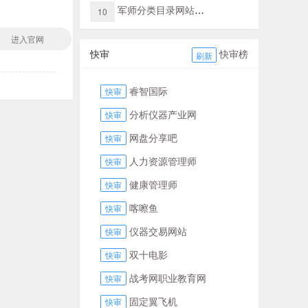
军师分类目录网站导航
10
进入官网
快审
快审榜
刷新
睿智国际
快审
分析仪器产业网
快审
网盘分享吧
快审
人力资源管理师
快审
健康管理师
快审
喀嚓鱼
快审
仪器交易网站
快审
双十电影
快审
战考网职业教育网
快审
固定翼飞机
快审