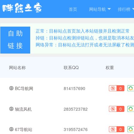
首页
网站导航
排行榜
正常：目标站点首页加入本站链接并且检测正常
自 助
掉链：目标站点检测掉链站点，也就是取消本站
链 接
网络异常：目标站点无法打开或者无法屏蔽了检
网站名称
联系QQ
权重
BC导航网
814157690
0
轴流风机
2835723782
0
67导航站
3195572476
0