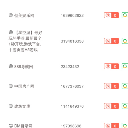
创美娱乐网
1639602622
0
【星空游】最好
玩的手游,最新最全
3194816338
0
1秒开玩,游戏平台,
手游页游H5游戏
888导航网
23423432
0
中国房产网
1677376037
0
建筑文库
1141649370
0
DM目录网
197998698
0