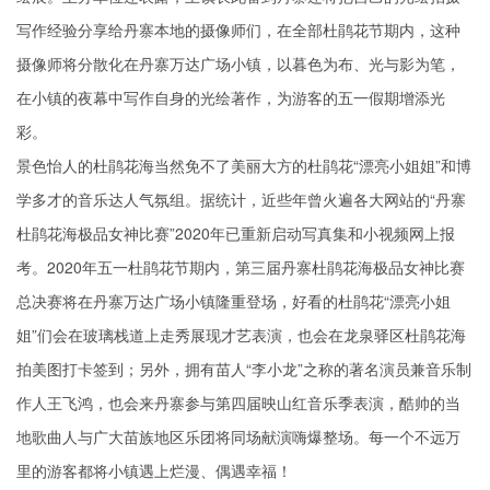
写作经验分享给丹寨本地的摄像师们，在全部杜鹃花节期内，这种
摄像师将分散化在丹寨万达广场小镇，以暮色为布、光与影为笔，
在小镇的夜幕中写作自身的光绘著作，为游客的五一假期增添光
彩。
景色怡人的杜鹃花海当然免不了美丽大方的杜鹃花“漂亮小姐姐”和博
学多才的音乐达人气氛组。据统计，近些年曾火遍各大网站的“丹寨
杜鹃花海极品女神比赛”2020年已重新启动写真集和小视频网上报
考。2020年五一杜鹃花节期内，第三届丹寨杜鹃花海极品女神比赛
总决赛将在丹寨万达广场小镇隆重登场，好看的杜鹃花“漂亮小姐
姐”们会在玻璃栈道上走秀展现才艺表演，也会在龙泉驿区杜鹃花海
拍美图打卡签到；另外，拥有苗人“李小龙”之称的著名演员兼音乐制
作人王飞鸿，也会来丹寨参与第四届映山红音乐季表演，酷帅的当
地歌曲人与广大苗族地区乐团将同场献演嗨爆整场。每一个不远万
里的游客都将小镇遇上烂漫、偶遇幸福！