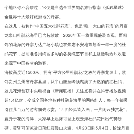
个地区你不容错过，它便是当选全世界知名旅行指南《孤独星球》
全世界十大最好旅游地的丹寨。
在这儿，被称作“中国五大杜鹃花海”、也是“唯一大山的花海”的丹寨
龙泉山杜鹃花海早已含苞欲放，2020年五一将重现盛装奇观。而相
邻的花海的丹寨万达广场小镇也在焦虑不安地筹划着一年一度的杜
鹃花节，提前准备用绚丽多彩的各类综艺节目和主题活动热烈欢迎
来源于中国各省的游客。
海拔高度近1500米、拥有“平方公里杜鹃花”之称的丹寨龙泉山，紧
邻贵州贵州省丹寨县里，从半山腰至峰顶爬满了天然的的红杜鹃，
这儿花海曾获中央电视台《新闻联播》关注点赞并在抖音播放视频
超1.4亿次，变成全国各地各种杜鹃花海里的网络红人，每一年都吸
引住几百万的游客前去欣赏。“四面轻风皆入画，一片闲云独赏花”，
置身于花的海洋，大家早上起床可登上观云海杜鹃花日出气势磅
礴，黄昏可俯览赏日落红霞漫山火遍。4月23日到5月4日，恰逢丹寨