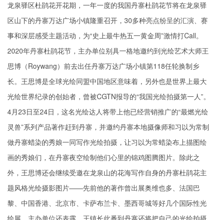
龙泉驿区杜鹃花开花期，一年一度的我国丹寨杜鹃花节将在龙泉驿
区山下的丹寨万达广场小镇隆重召开，30多种亮点纷呈的汇演、赛
事和深层感受主题活动，为“史上最牛热五一黄金周”激情打Call。
2020年丹寨杜鹃花节，主办单位别具一格地邀约到光绘艺术大师王
思博（Roywang）前去出任丹寨万达广场小镇第118任轮换制乡
长。王思博是全球光绘同盟中国地区意味着，另外也是世界上最大
光绘世界纪录的创始者，曾被CGTN报导的“我国光绘拍摄第一人”。
4月23日至24日，这名光绘达人将带上他已经营销推广的“最燃光绘
灵兽”系列产品著作赶到丹寨，并邀约丹寨本地摄像师和习以为常制
做丹寨蜡染的秀娘一同写作光绘拍摄，让习以为常蜡染布上描图绘
画的秀娘们，在丹寨夜空绘制他们心里的锦鸡图腾图片。除此之
外，王思博还会继续受邀在龙泉山的花海写作自身的丹寨杜鹃花主
题风格光绘摄影图片——先前他的著作曾出展奥维也多、法国巴
黎、中国香港、北京市、卡萨布兰卡、墨西哥城等好几个国际性光
绘展。主办单位还表露，王镇长此番到丹寨还将把自己的光绘拍摄