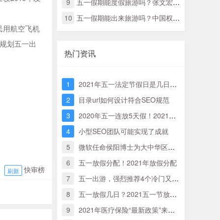
9
五一假期能度假旅游吗？张文宏那么说
10
五一假期能出来旅游吗？中国权威专家那样说
民用航空飞机
规划五一出
热门资讯
1
2021年五一法定节假日是几日？实际哪几天三倍工资？附五一三薪时刻表！
2
目录url如何设计符合SEO规范
3
2020年五一连放5天假！2021年五一劳动节放假时间全新分配
4
小型SEO团队可能实现了成就
5
微软任命侯阳博士为大中华区董事长兼首席执行官
6
五一放假分配！2021年放假分配
快审榜
刷新
7
五一出游，强烈推荐4个冷门又超美丽的旅游地，景色绝美又不担忧人挤人
8
五一放假几日？2021五一节放假分配来了！
9
2021年医疗保险“最新政策”来啦，5月1日宣布执行，什么“转变”须留意？