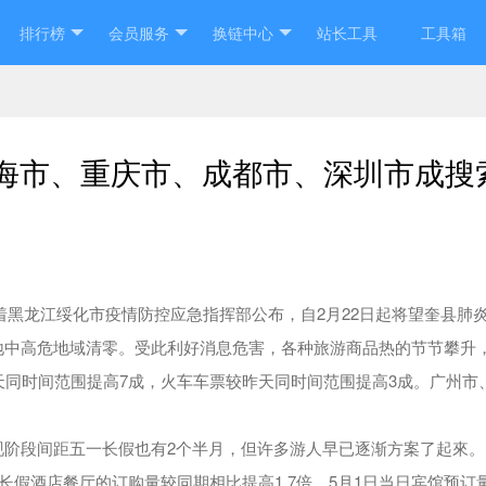
排行榜
会员服务
换链中心
站长工具
工具箱
海市、重庆市、成都市、深圳市成搜
随着黑龙江绥化市疫情防控应急指挥部公布，自2月22日起将望奎县肺
地中高危地域清零。受此利好消息危害，各种旅游商品热的节节攀升
天同时间范围提高7成，火车车票较昨天同时间范围提高3成。广州市
现阶段间距五一长假也有2个半月，但许多游人早已逐渐方案了起來。
假酒店餐厅的订购量较同期相比提高1.7倍，5月1日当日宾馆预订量