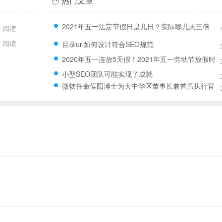
热门文章
2021年五一法定节假日是几日？实际哪几天三倍
7 阅读
工资？附五一三薪时刻表！
3 阅读
目录url如何设计符合SEO规范
2020年五一连放5天假！2021年五一劳动节放假时
间全新分配
小型SEO团队可能实现了成就
微软任命侯阳博士为大中华区董事长兼首席执行官