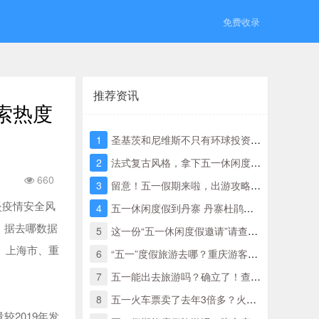
免费收录
推荐资讯
索热度
1
圣基茨和尼维斯不只有环球投资移民，还有好莱坞电影
2
法式复古风格，拿下五一休闲度假穿衣搭配这一件琐事
660
3
留意！五一假期来啦，出游攻略大全已给你分配好啦！
炎疫情安全风
4
五一休闲度假到丹寨 丹寨杜鹃花正艳时
，据去哪数据
5
这一份“五一休闲度假邀请”请查收～
、上海市、重
6
“五一”度假旅游去哪？重庆游客偏爱海边度假，五一火车车票明起开抢
7
五一能出去旅游吗？确立了！查看更多权威性回应！
8
五一火车票卖了去年3倍多？火车票荒袭来，你抢得五一出游的票了？
较2019年发